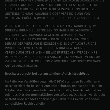
DENN, WIR KÖNNEN ZWINGENDE SCHUTZWÜRDIGE GRÜNDE FÜR DIE
VERARBEITUNG NACHWEISEN, DIE IHRE INTERESSEN, RECHTE UND
FREIHEITEN ÜBERWIEGEN ODER DIE VERARBEITUNG DIENT DER
GELTENDMACHUNG, AUSÜBUNG ODER VERTEIDIGUNG VON
RECHTSANSPRÜCHEN (WIDERSPRUCH NACH ART. 21 ABS. 1 DSGVO).
WERDEN IHRE PERSONENBEZOGENEN DATEN VERARBEITET, UM
DIREKTWERBUNG ZU BETREIBEN, SO HABEN SIE DAS RECHT,
JEDERZEIT WIDERSPRUCH GEGEN DIE VERARBEITUNG SIE
BETREFFENDER PERSONENBEZOGENER DATEN ZUM ZWECKE
DERARTIGER WERBUNG EINZULEGEN; DIES GILT AUCH FÜR DAS
PROFILING, SOWEIT ES MIT SOLCHER DIREKTWERBUNG IN
VERBINDUNG STEHT. WENN SIE WIDERSPRECHEN, WERDEN IHRE
PERSONENBEZOGENEN DATEN ANSCHLIESSEND NICHT MEHR ZUM
ZWECKE DER DIREKTWERBUNG VERWENDET (WIDERSPRUCH NACH
ART. 21 ABS. 2 DSGVO).
Beschwerderecht bei der zuständigen Aufsichtsbehörde
Im Falle von Verstößen gegen die DSGVO steht den Betroffenen ein
Beschwerderecht bei einer Aufsichtsbehörde, insbesondere in dem
Mitgliedstaat ihres gewöhnlichen Aufenthalts, ihres Arbeitsplatzes
oder des Orts des mutmaßlichen Verstoßes zu. Das Beschwerderecht
besteht unbeschadet anderweitiger verwaltungsrechtlicher oder
gerichtlicher Rechtsbehelfe.