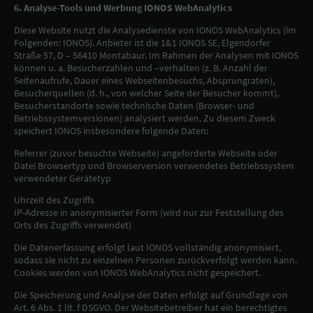
6. Analyse-Tools und Werbung IONOS WebAnalytics
Diese Website nutzt die Analysedienste von IONOS WebAnalytics (im
Folgenden: IONOS). Anbieter ist die 1&1 IONOS SE, Elgendorfer
Straße 57, D – 56410 Montabaur. Im Rahmen der Analysen mit IONOS
können u. a. Besucherzahlen und –verhalten (z. B. Anzahl der
Seitenaufrufe, Dauer eines Webseitenbesuchs, Absprungraten),
Besucherquellen (d. h., von welcher Seite der Besucher kommt),
Besucherstandorte sowie technische Daten (Browser- und
Betriebssystemversionen) analysiert werden. Zu diesem Zweck
speichert IONOS insbesondere folgende Daten:
Referrer (zuvor besuchte Webseite) angeforderte Webseite oder
Datei Browsertyp und Browserversion verwendetes Betriebssystem
verwendeter Gerätetyp
Uhrzeit des Zugriffs
IP-Adresse in anonymisierter Form (wird nur zur Feststellung des
Orts des Zugriffs verwendet)
Die Datenerfassung erfolgt laut IONOS vollständig anonymisiert,
sodass sie nicht zu einzelnen Personen zurückverfolgt werden kann.
Cookies werden von IONOS WebAnalytics nicht gespeichert.
Die Speicherung und Analyse der Daten erfolgt auf Grundlage von
Art. 6 Abs. 1 lit. f DSGVO. Der Websitebetreiber hat ein berechtigtes